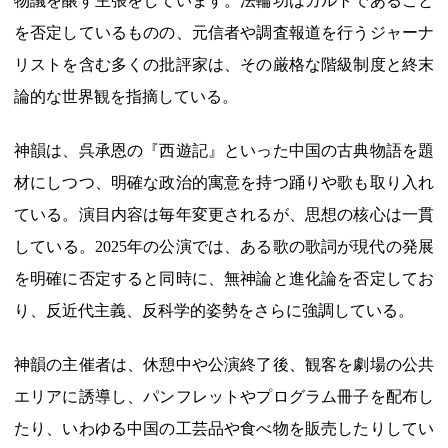
物議を醸す主張をしています。法輪功はカルトであること
を否定しているものの、元信者や調査報道を行うジャーナ
リストを含む多くの批評家は、その厳格な階級制度と終末
論的な世界観を指摘している。
神韻は、呉承恩の『西遊記』といった中国の古典物語を題
材にしつつ、明確な政治的寓意を持つ踊りや歌も取り入れ
ている。演目内容は毎年変更されるが、思想の核心は一貫
している。2025年の公演では、ある歌の歌詞が現代の発展
を明確に否定すると同時に、無神論と進化論を否定してお
り、反近代主義、反科学的姿勢をさらに強調している。
神韻の主催者は、休憩中や公演終了後、観客を劇場の公共
エリアに誘導し、パンフレットやプログラム冊子を配布し
たり、いわゆる中国の工芸品や食べ物を販売したりしてい